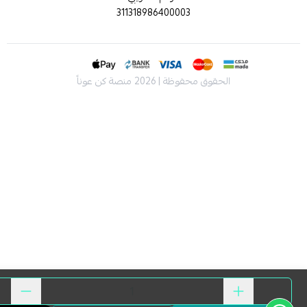
311318986400003
الحقوق محفوظة | 2026
منصة كن عوناً