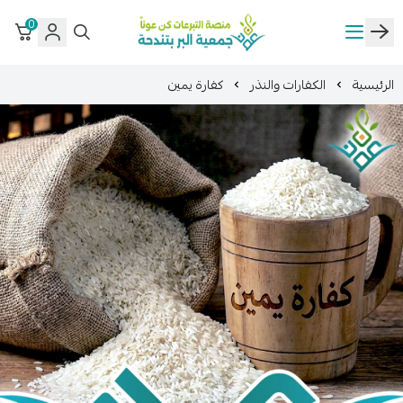
0
منصة كن عوناً
الكفارات والنذر
كفارة يمين