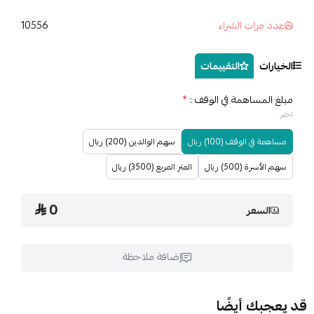
10556
مرات الشراء
ات
التقييمات
لمساهمة في الوقف :
*
في الوقف (100) ريال
سهم الوالدين (200) ريال
رة (500) ريال
المتر المربع (3500) ريال
0
السعر
إضافة ملاحظة
بك أيضًا