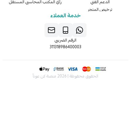
الدعم الفني
رأي المكتب المحاسبي المستقل
ترخيص المتجر
خدمة العملاء
الرقم الضريبي
311318986400003
الحقوق محفوظة | 2026
منصة كن عوناً