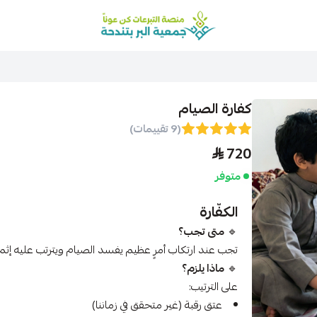
منصة كن عوناً
كفارة الصيام
(9 تقييمات)
720
متوفر
الكفّارة
🔹
متى تجب؟
تجب عند ارتكاب أمرٍ عظيم يفسد الصيام ويترتب عليه إثم،
🔹
ماذا يلزم؟
على الترتيب:
عتق رقبة (غير متحقق في زماننا)