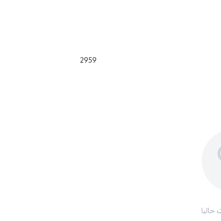
2959
 حاليا